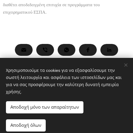
διαθέτει αποδεδειγμένη επιτυχία σε προγράμματα του
επιχειρηματικού ΕΣΠΑ.
Free Social Share Buttons
Widget by Elfsight
Χρήσιμα Link
Χρησιμοποιούμε τα cookies για να εξασφαλίσουμε την
espa.gr
,
antagonistikotita.gr
,
efepae.gr
,
elanet.gr
,
σωστή λειτουργία και ασφάλεια των ιστοσελίδων μας και
diaxeiristiki.gr
,
kepa-anem.gr
για να σας προσφέρουμε την καλύτερη δυνατή εμπειρία
χρήσης.
Αποδοχή μόνο των απαραίτητων
Βραχνής Εμμανουήλ
Διατηρούνται όλα τα δικαιώματα 2004 - 2026
Αποδοχή όλων
Υλοποιήθηκε από Βραχνής Εμμανουήλ
Cookies