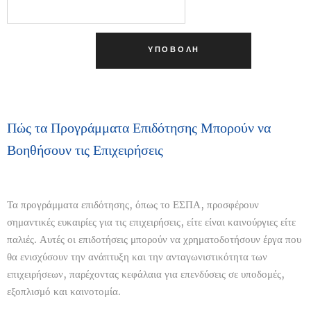
ΥΠΟΒΟΛΉ
Πώς τα Προγράμματα Επιδότησης Μπορούν να
Βοηθήσουν τις Επιχειρήσεις
Τα προγράμματα επιδότησης, όπως το ΕΣΠΑ, προσφέρουν
σημαντικές ευκαιρίες για τις επιχειρήσεις, είτε είναι καινούργιες είτε
παλιές. Αυτές οι επιδοτήσεις μπορούν να χρηματοδοτήσουν έργα που
θα ενισχύσουν την ανάπτυξη και την ανταγωνιστικότητα των
επιχειρήσεων, παρέχοντας κεφάλαια για επενδύσεις σε υποδομές,
εξοπλισμό και καινοτομία.