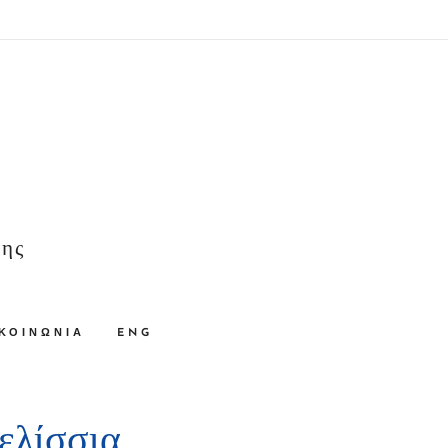
σης
ΚΟΙΝΩΝΊΑ
ENG
ελίσσια